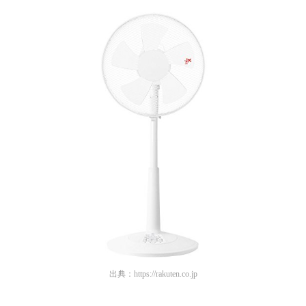
出典：
https://rakuten.co.jp