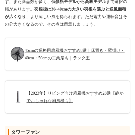
す。また商品数が多く、
低価格モデルから高級モデル
まで選択の
幅があります。
羽根径は30~40cmの大きい羽根を選ぶと送風面積
が広くなり
、より涼しい風を得られます。ただ電力や運転音はそ
の分大きくなるので、その点は留意しましょう。
45cmの業務用扇風機おすすめ8選｜床置き・壁掛け・
40cm・50cmの工業扇も｜ランク王
【2023年】リビング向け扇風機おすすめ28選【静か
でおしゃれな扇風機も】
タワーファン