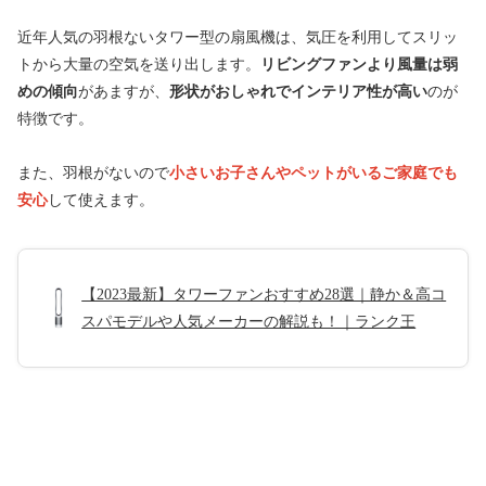
近年人気の羽根ないタワー型の扇風機は、気圧を利用してスリッ
トから大量の空気を送り出します。
リビングファンより風量は弱
めの傾向
があますが、
形状がおしゃれでインテリア性が高い
のが
特徴です。
また、羽根がないので
小さいお子さんやペット
がいるご家庭でも
安心
して使えます。
【2023最新】タワーファンおすすめ28選｜静か＆高コ
スパモデルや人気メーカーの解説も！｜ランク王