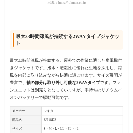
出典：
https://rakuten.co.jp
最大33時間涼風が持続する2WAYタイプジャケッ
ト
最大33時間涼風が持続する、屋外での作業に適した扇風機付
きジャケットです。撥水・透湿性に優れた生地を採用し、涼
風を内部に取り込みながら快適に過ごせます。サイズ展開が
豊富で、
袖の部分は取り外し可能な2WAYタイプ
です。ファ
ンユニットは別売りとなっていますが、手持ちのリチウムイ
オンバッテリーで駆動可能です。
メーカー
マキタ
商品名
FJ218DZ
サイズ
S・M・L・LL・3L・4L