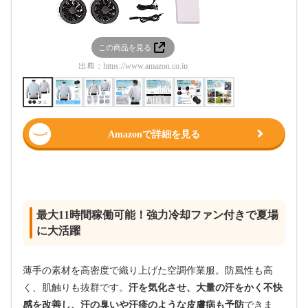
この商品を見る
この
出典：
https://www.amazon.co.jp
出典：
htt
Amazonで詳細を見る
最大11時間稼働可能！強力冷却ファン付きで夏場
に大活躍
薄手の素材を高密度で織り上げた空調作業服。防風性も高
く、肌触りも抜群です。
汗を気化させ、大量の汗をかく不快
感を改善し、汗の臭いや汗疹のような皮膚病も予防
できま