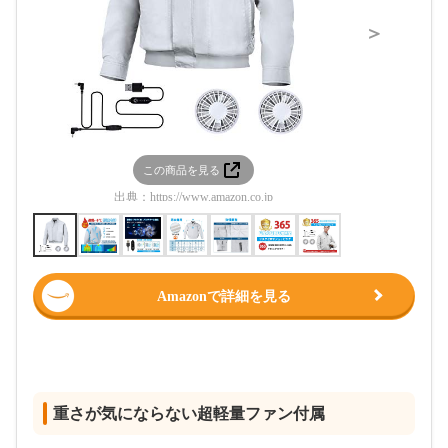
＞
この商品を見る
この
出典：
https://www.amazon.co.jp
出典：
htt
Amazonで詳細を見る
重さが気にならない超軽量ファン付属