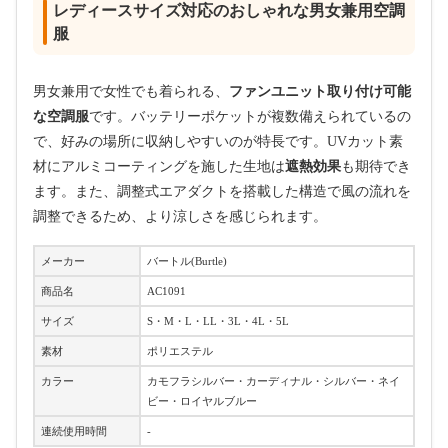
レディースサイズ対応のおしゃれな男女兼用空調
服
男女兼用で女性でも着られる、
ファンユニット取り付け可能
な空調服
です。バッテリーポケットが複数備えられているの
で、好みの場所に収納しやすいのが特長です。UVカット素
材にアルミコーティングを施した生地は
遮熱効果
も期待でき
ます。また、調整式エアダクトを搭載した構造で風の流れを
調整できるため、より涼しさを感じられます。
メーカー
バートル(Burtle)
商品名
AC1091
サイズ
S・M・L・LL・3L・4L・5L
素材
ポリエステル
カラー
カモフラシルバー・カーディナル・シルバー・ネイ
ビー・ロイヤルブルー
連続使用時間
-