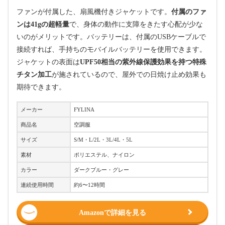
ファンが付属した、扇風機付きジャケットです。
付属のファ
ンは41gの超軽量
で、身体の動作に支障をきたす心配が少な
いのがメリットです。バッテリーは、付属のUSBケーブルで
接続すれば、手持ちのモバイルバッテリーを使用できます。
ジャケットの表面は
UPF50相当の紫外線保護効果を持つ特殊
チタン加工
が施されているので、屋外での日焼け止め効果も
期待できます。
メーカー
FYLINA
商品名
空調服
サイズ
S/M・L/2L・3L/4L・5L
素材
ポリエステル、ナイロン
カラー
ダークブルー・グレー
連続使用時間
約6〜12時間
Amazonで詳細を見る