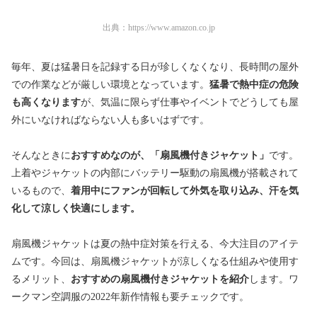
出典：
https://www.amazon.co.jp
毎年、夏は猛暑日を記録する日が珍しくなくなり、長時間の屋外
での作業などが厳しい環境となっています。
猛暑で熱中症の危険
も高くなります
が、気温に限らず仕事やイベントでどうしても屋
外にいなければならない人も多いはずです。
そんなときに
おすすめなのが、「扇風機付きジャケット」
です。
上着やジャケットの内部にバッテリー駆動の扇風機が搭載されて
いるもので、
着用中にファンが回転して外気を取り込み、汗を気
化して涼しく快適にします。
扇風機ジャケットは夏の熱中症対策を行える、今大注目のアイテ
ムです。今回は、扇風機ジャケットが涼しくなる仕組みや使用す
るメリット、
おすすめの扇風機付きジャケットを紹介
します。ワ
ークマン空調服の2022年新作情報も要チェックです。