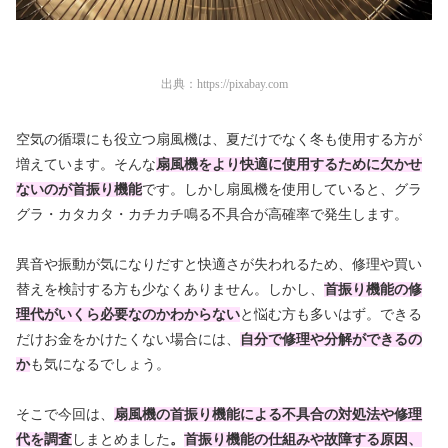
出典：
https://pixabay.com
空気の循環にも役立つ扇風機は、夏だけでなく冬も使用する方が
増えています。そんな
扇風機をより快適に使用するために欠かせ
ないのが首振り機能
です。しかし扇風機を使用していると、グラ
グラ・カタカタ・カチカチ鳴る不具合が高確率で発生します。
異音や振動が気になりだすと快適さが失われるため、修理や買い
替えを検討する方も少なくありません。しかし、
首振り機能の修
理代がいくら必要なのかわからない
と悩む方も多いはず。できる
だけお金をかけたくない場合には、
自分で修理や分解ができるの
か
も気になるでしょう。
そこで今回は、
扇風機の首振り機能による不具合の対処法や修理
代を調査
しまとめました
。
首振り機能の仕組みや故障する原因、