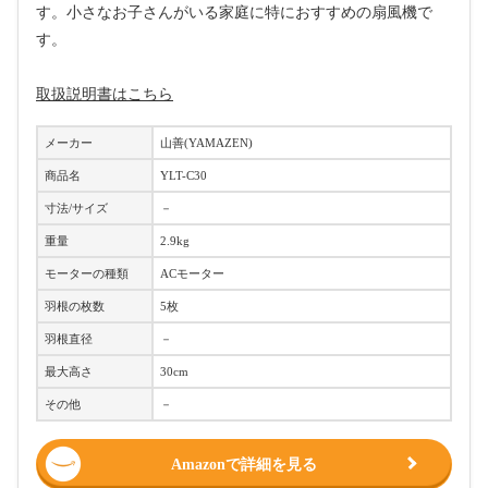
す。小さなお子さんがいる家庭に特におすすめの扇風機で
す。
取扱説明書はこちら
メーカー
山善(YAMAZEN)
商品名
YLT-C30
寸法/サイズ
－
重量
2.9kg
モーターの種類
ACモーター
羽根の枚数
5枚
羽根直径
－
最大高さ
30cm
その他
－
Amazonで詳細を見る