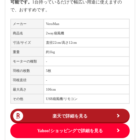
可能です。
1台持っているだけで幅広い用途に使えますの
で、おすすめです。
メーカー
VeroMan
商品名
2way扇風機
寸法/サイズ
直径22cm/高さ12cm
重量
約1kg
モーターの種類
-
羽根の枚数
5枚
羽根直径
-
最大高さ
106cm
その他
USB扇風機/リモコン
楽天で詳細を見る
Yahoo!ショッピングで詳細を見る