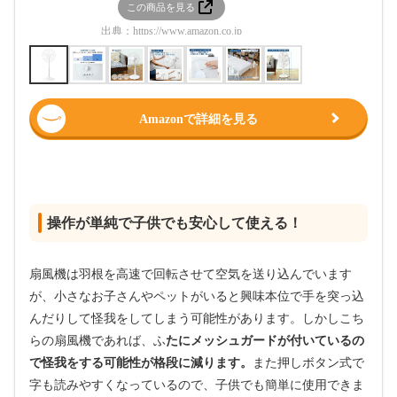
この商品を見る
この
出典：
https://www.amazon.co.jp
出典：
htt
Amazonで詳細を見る
操作が単純で子供でも安心して使える！
扇風機は羽根を高速で回転させて空気を送り込んでいます
が、小さなお子さんやペットがいると興味本位で手を突っ込
んだりして怪我をしてしまう可能性があります。しかしこち
らの扇風機であれば、ふ
たにメッシュガードが付いているの
で怪我をする可能性が格段に減ります。
また押しボタン式で
字も読みやすくなっているので、子供でも簡単に使用できま