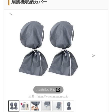
扇風機収納カバー
＜
＞
この商品を見る
この
出典：
https://www.amazon.co.jp
出典：
htt