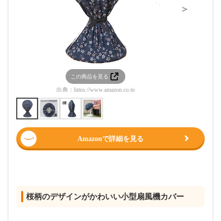
＞
この商品を見る
この
出典：
https://www.amazon.co.jp
出典：
htt
Amazonで詳細を見る
桜柄のデザインがかわいい小型扇風機カバー