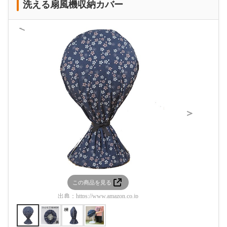
洗える扇風機収納カバー
＜
＞
この商品を見る
この
出典：
https://www.amazon.co.jp
出典：
htt