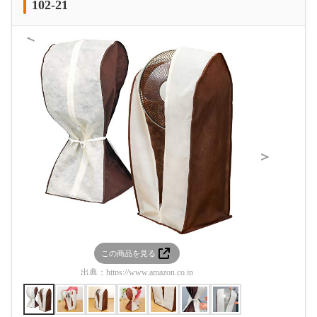
102-21
＜
＞
この商品を見る
この
出典：
https://www.amazon.co.jp
出典：
htt