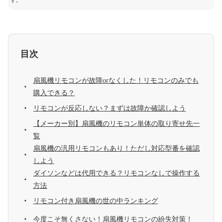
す。
目次
扇風機リモコンが故障orなくした！リモコンのみでも
購入できる？
リモコンが反応しない？まずは故障か確認しよう
【メーカー別】扇風機のリモコン単体の取り寄せ先一
覧
扇風機の汎用リモコンもあり！ただし対応型番を確認
しよう
ダイソンなどは代用できる？リモコンなしで操作する
方法
リモコン付き扇風機の世の中ランキング
今度こそ無くさない！扇風機リモコンの紛失対策！