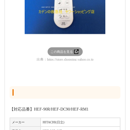
この商品を見る
出典：
https://store.shopping.yahoo.co.jp
【対応品番】HEF-90R/HEF-DC90/HEF-RM1
メーカー
HITACHI(日立)